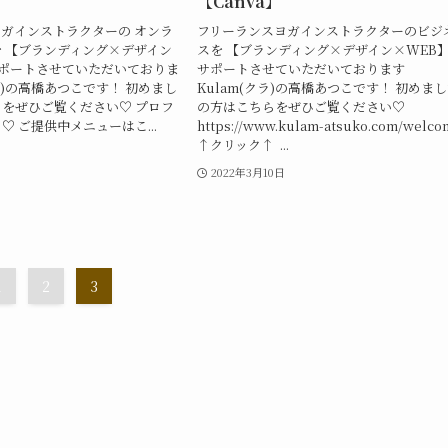
【Canva】
ガインストラクターの オンラ
フリーランスヨガインストラクターのビジ
 【ブランディング×デザイン
スを 【ブランディング×デザイン×WEB
サポートさせていただいておりま
サポートさせていただいております
クラ)の高橋あつこです！ 初めまし
Kulam(クラ)の高橋あつこです！ 初めま
をぜひご覧ください♡ プロフ
の方はこちらをぜひご覧ください♡
♡ ご提供中メニューはこ...
https://www.kulam-atsuko.com/welco
↑クリック↑ ...
2022年3月10日
1
2
3