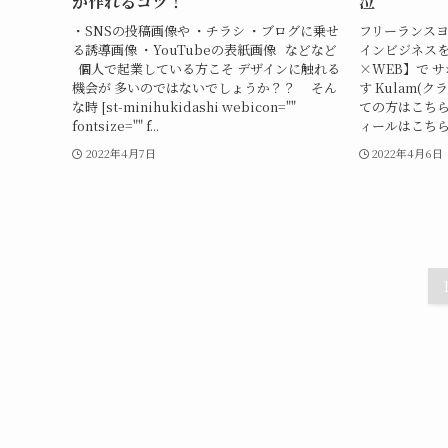
が作れるコツ！
泣
・SNSの投稿画像や ・チラシ ・ブログに乗せ
フリーランスヨ
る誘導画像 ・YouTubeの表紙画像 などなど
インビジネスを
個人で起業している方こそ デザインに触れる
×WEB】で 
機会が 多いのではないでしょうか？？ そん
す Kulam(
な時 [st-minihukidashi webicon=""
ての方はこちら
fontsize="" f...
ィールはこちら
2022年4月7日
2022年4月6日