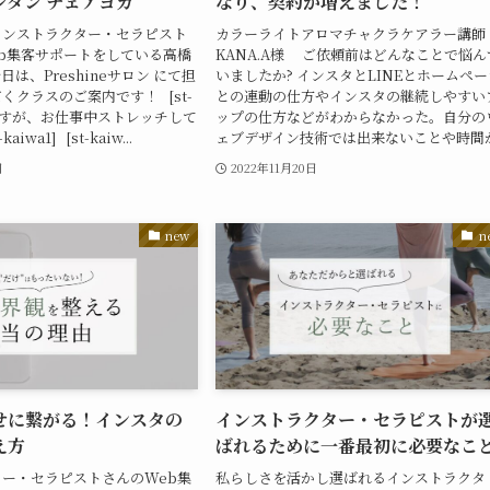
ンタン チェアヨガ
なり、契約が増えました！
インストラクター・セラピスト
カラーライトアロマチャクラケアラー講師
b集客サポートをしている高橋
KANA.A様 ご依頼前はどんなことで悩ん
は、Preshineサロン にて担
いましたか? インスタとLINEとホームペー
くクラスのご案内です！ [st-
との連動の仕方やインスタの継続しやすい
突然ですが、お仕事中ストレッチして
ップの仕方などがわからなかった。自分の
iwa1] [st-kaiw...
ェブデザイン技術では出来ないことや時間が.
日
2022年11月20日
new
n
せに繋がる！インスタの
インストラクター・セラピストが
え方
ばれるために一番最初に必要なこ
ー・セラピストさんのWeb集
私らしさを活かし選ばれるインストラクタ