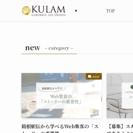
TOP
new
– category –
new
箱根駅伝から学べるWeb集客の「ス
【募集】ス