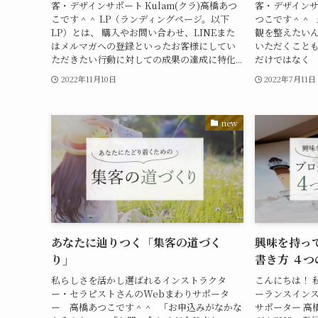
客・デザインサポート Kulam(クラ)高橋あつ
客・デザインサ
こです＾＾ LP（ランディングページ。以下
つこです＾＾
LP）とは、 購入やお問い合わせ、LINEまた
観を整えたい
はメルマガへの登録といったお客様にしてい
いただくことも
ただきたい行動に対しての成果の達成に特化...
だけではなく 「
2022年11月10日
2022年7月11日
new
あなたに辿りつく「集客の道づく
興味を持って
り」
書き方 ４
私らしさを活かし選ばれるインストラクタ
こんにちは！ 
ー・セラピストさんのWebまわりサポータ
ーランスインス
ー 高橋あつこです＾＾ 「お申込みがなかな
サポーター 高