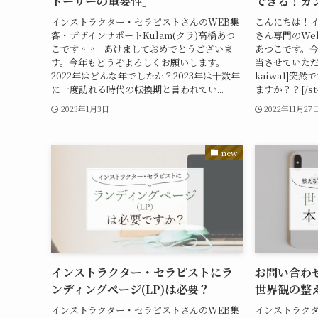
トーリーの重要性」
できる！カ
インストラクター・セラピストさんのWEB集
こんにちは！
客・デザインサポートKulam(クラ)高橋あつ
さん専門のWe
こです＾＾ あけましておめでとうございま
あつこです。今日
す。今年もどうぞよろしくお願いします。
当させていただ
2022年はどんな年でしたか？2023年は十数年
kaiwa1]
に一度訪れる時代の転換期と言われてい...
ますか？？[/st-ka
2023年1月3日
2022年11月27
new
インストラクター・セラピストにラ
お問い合わ
ンディングページ(LP)は必要？
世界観の整
インストラクター・セラピストさんのWEB集
インストラクタ