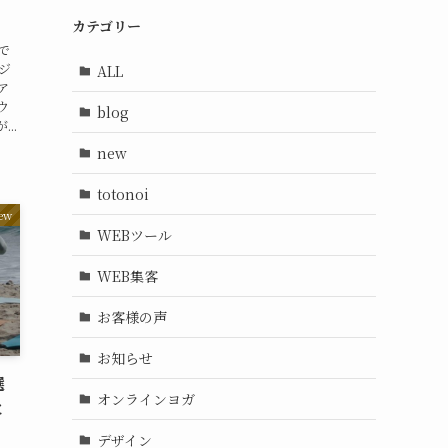
カテゴリー
で
ジ
ALL
ア
ウ
blog
..
new
totonoi
ew
WEBツール
WEB集客
お客様の声
お知らせ
選
オンラインヨガ
と
デザイン