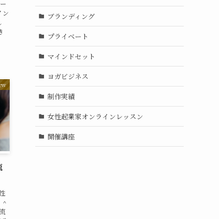
ター
イン
ブランディング
し
き
プライベート
マインドセット
ヨガビジネス
ew
制作実績
女性起業家オンラインレッスン
開催講座
流
性
＾＾
流