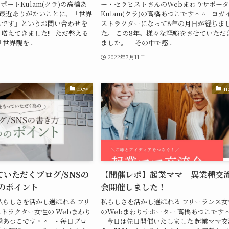
ポートKulam(クラ)の高橋あ
ー・セラピストさんのWebまわりサポー
 最近ありがたいことに、「世界
Kulam(クラ)の高橋あつこです＾＾ ヨガ
んです」というお問い合わせを
ストラクターになって8年の月日が経ちま
増えてきました!! ただ整える
た。 この8年。様々な経験をさせていただ
世界観を...
ました。 その中で感...
2022年7月11日
new
n
いただくブログ/SNSの
【開催レポ】起業ママ 異業種交
つのポイント
会開催しました！
私らしさを活かし選ばれる フリ
私らしさを活かし選ばれる フリーランス女
トラクター女性の Webまわり
のWebまわりサポーター 高橋あつこです
橋あつこです＾＾ ・毎日ブロ
今日は先日開催いたしました 起業ママ交