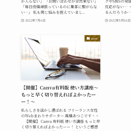
か入らない」 「お問い合わせが全然来ない」
グやSNSの発
「毎日投稿頑張っているのに集客に繋がらな
反応がない… 
い…」 私も同じ悩みを抱えていまし...
るんだろうか…？
2022年7月6日
2022年5月16日
new
【開催】Canva有料版 使い方講座～
もっと早く切り替えればよかったー
ー！～
私らしさを活かし選ばれる フリーランス女性
のWebまわりサポーター 高橋あつこです＾＾
【開催】 Canva 有料版 使い方講座 もっと早
く切り替えればよかったーー！ というご感想