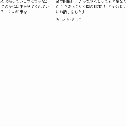
信を頑張っているのになかなか
会の開催レポ♪ みなさんとっても素敵な方
・この投稿は誰か見てくれてい
かりで あっという間の1時間！ ざっくばら
 ・この記事を...
にお話しました♪ ...
2022年4月25日