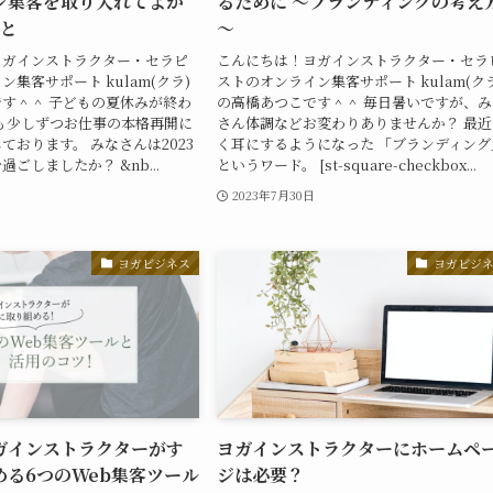
ン集客を取り入れてよか
るために ～ブランディングの考え
こと
～
ヨガインストラクター・セラピ
こんにちは！ヨガインストラクター・セラ
集客サポート kulam(クラ)
ストのオンライン集客サポート kulam(ク
す＾＾ 子どもの夏休みが終わ
の高橋あつこです＾＾ 毎日暑いですが、み
も少しずつお仕事の本格再開に
さん体調などお変わりありませんか？ 最近
ております。 みなさんは2023
く耳にするようになった 「ブランディング
ごしましたか？ &nb...
というワード。 [st-square-checkbox...
日
2023年7月30日
ヨガビジネス
ヨガビジ
ガインストラクターがす
ヨガインストラクターにホームペ
める6つのWeb集客ツール
ジは必要？