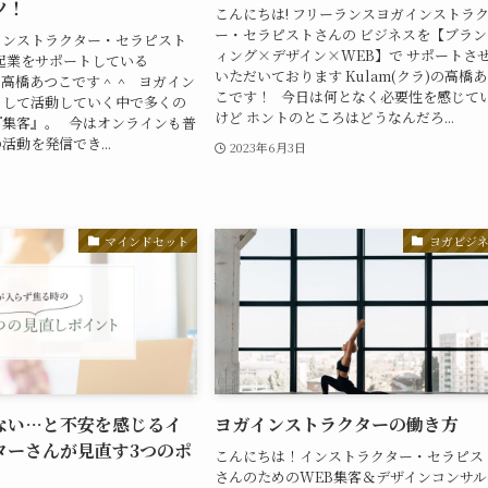
ツ！
こんにちは! フリーランスヨガインストラ
ー・セラピストさんの ビジネスを【ブラン
インストラクター・セラピスト
ィング×デザイン×WEB】で サポートさ
起業をサポートしている
いただいております Kulam(クラ)の高橋
)の高橋あつこです＾＾ ヨガイン
こです！ 今日は何となく必要性を感じて
として活動していく中で多くの
けど ホントのところはどうなんだろ...
『集客』。 今はオンラインも普
活動を発信でき...
2023年6月3日
日
マインドセット
ヨガビジ
ない…と不安を感じるイ
ヨガインストラクターの働き方
ターさんが見直す3つのポ
こんにちは！インストラクター・セラピス
さんのためのWEB集客＆デザインコンサル