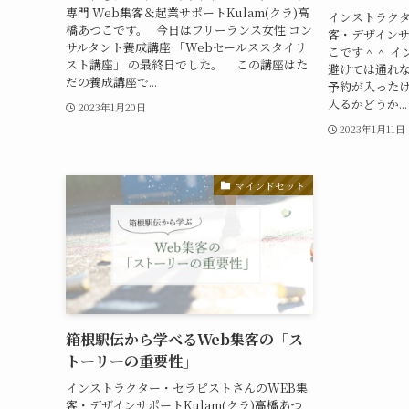
専門 Web集客＆起業サポートKulam(クラ)高
インストラクタ
橋あつこです。 今日はフリーランス女性 コン
客・デザインサポ
サルタント養成講座 「Webセールススタイリ
こです＾＾ イ
スト講座」 の最終日でした。 この講座はた
避けては通れな
だの養成講座で...
予約が入ったけ
入るかどうか...
2023年1月20日
2023年1月11日
マインドセット
箱根駅伝から学べるWeb集客の「ス
トーリーの重要性」
インストラクター・セラピストさんのWEB集
客・デザインサポートKulam(クラ)高橋あつ