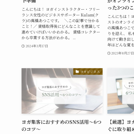
下準備
がオンライ
った3つの
こんにちは！ ヨガインストラクター・フリー
ランス女性のビジネスサポーター Kulam(ク
こんにちは！
ラ)の高橋あつこです。 ＼この記事で分かる
ストのオンライン
こと！／ 資格取得後にどんなことを意識して
の高橋あつこで
進めていけばいいかわかる。 資格コレクター
りを迎え、 私
から卒業する方法がわかる。 ...
向けて動き出し
年はどんな夏を過
2024年3月17日
2023年8月27
ヨガビジネス
ヨガ集客におすすめのSNS活用～6つ
【厳選】ヨ
のコツ～
ぐに取り組