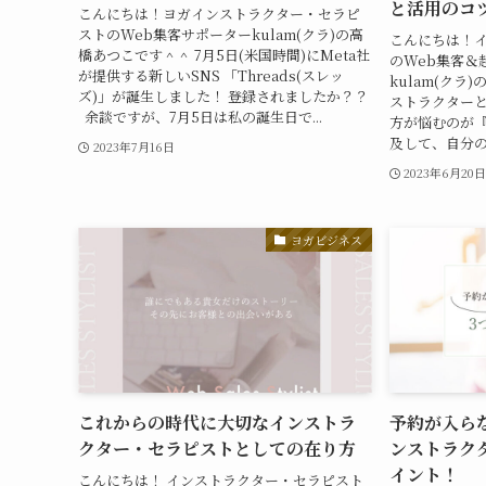
と活用のコ
こんにちは！ヨガインストラクター・セラピ
ストのWeb集客サポーターkulam(クラ)の高
こんにちは！
橋あつこです＾＾ 7月5日(米国時間)にMeta社
のWeb集客＆
が提供する新しいSNS 「Threads(スレッ
kulam(クラ
ズ)」が誕生しました！ 登録されましたか？？
ストラクター
余談ですが、7月5日は私の誕生日で...
方が悩むのが
及して、自分の
2023年7月16日
2023年6月20
ヨガビジネス
これからの時代に大切なインストラ
予約が入ら
クター・セラピストとしての在り方
ンストラク
イント！
こんにちは！ インストラクター・セラピスト