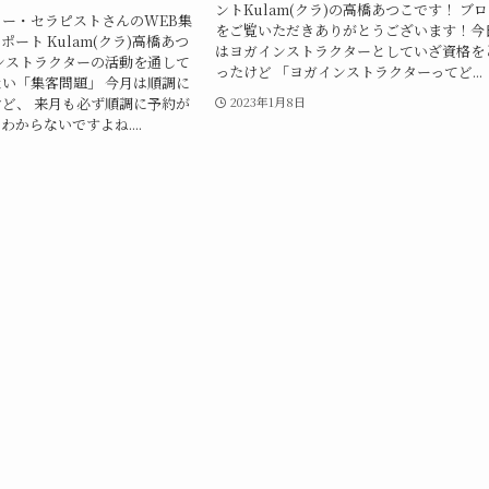
ントKulam(クラ)の高橋あつこです！ ブ
ー・セラピストさんのWEB集
をご覧いただきありがとうございます！今
ート Kulam(クラ)高橋あつ
はヨガインストラクターとしていざ資格を
ンストラクターの活動を通して
ったけど 「ヨガインストラクターってど...
い「集客問題」 今月は順調に
ど、 来月も必ず順調に予約が
2023年1月8日
 わからないですよね....