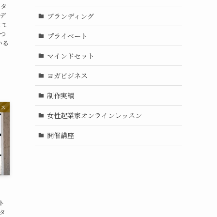
クタ
デ
ブランディング
せて
あつ
プライベート
いる
マインドセット
ヨガビジネス
制作実績
ネス
女性起業家オンラインレッスン
開催講座
ト
タ