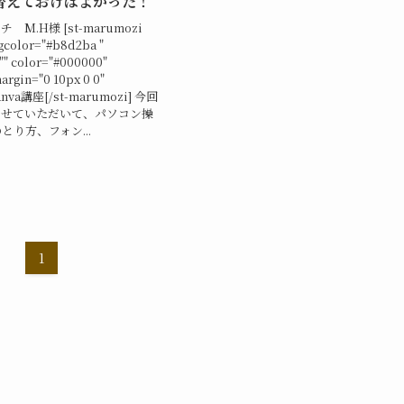
替えておけばよかった！
M.H様 [st-marumozi
gcolor="#b8d2ba "
"" color="#000000"
argin="0 10px 0 0"
Canva講座[/st-marumozi] 今回
をさせていただいて、パソコン操
とり方、フォン...
1