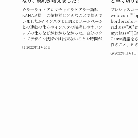
なり、契約が増えました！
と早く切り
カラーライトアロマチャクラケアラー講師
プレシャスコーチ 
KANA.A様 ご依頼前はどんなことで悩んで
webicon="" b
いましたか? インスタとLINEとホームページ
bordercolor=
との連動の仕方やインスタの継続しやすいア
radius="30" m
ップの仕方などがわからなかった。自分のウ
myclass=""]
ェブデザイン技術では出来ないことや時間が...
Canva講座
作のこと、色の
2022年11月20日
2022年11月1日